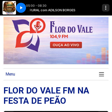
05:00 - 08:30
TÓLICA)
ES
BRASIL RURAL com ADILSON BORGES
EM SINTONIA COM CRISTO (IGREJA CATÓLICA)
Menu
FLOR DO VALE FM NA
FESTA DE PEÃO